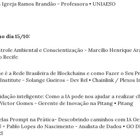
s Igreja Ramos Brandão - Professora • UNIAESO
o dia 15/10:
ntrole Ambiental e Conscientização - Marcílio Henrique Ara
o Recife
e é a Rede Brasileira de Blockchains e como Fazer o Seu P
nstitute - Solange Gueiros - Dev Rel • Chainlink / Plexos I
alidação inteligente: Como a IA pode nos ajudar a realizar
Victor Gomes - Gerente de Inovação na Pitang • Pitang
elas Prompt na Prática- Descobrindo caminhos com IA Gene
S + Pablo Lopes do Nascimento - Analista de Dados • GO 
AS