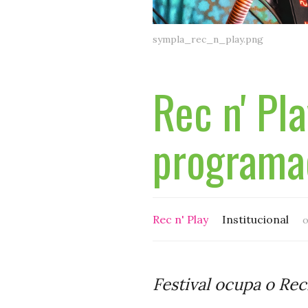
sympla_rec_n_play.png
Rec n' Pl
programa
Rec n' Play
Institucional
o
Festival ocupa o Re