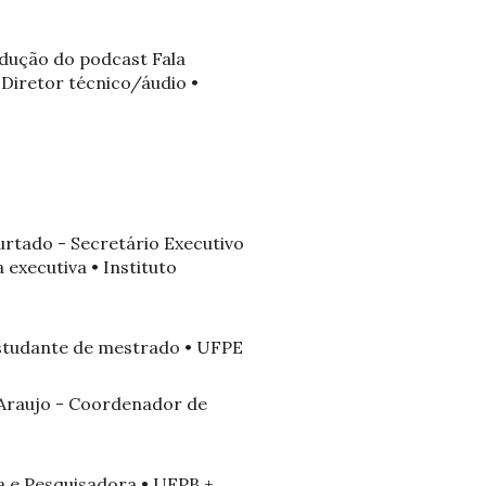
odução do podcast Fala
 Diretor técnico/áudio •
Furtado - Secretário Executivo
 executiva • Instituto
Estudante de mestrado • UFPE
n Araujo - Coordenador de
ora e Pesquisadora • UFPB +