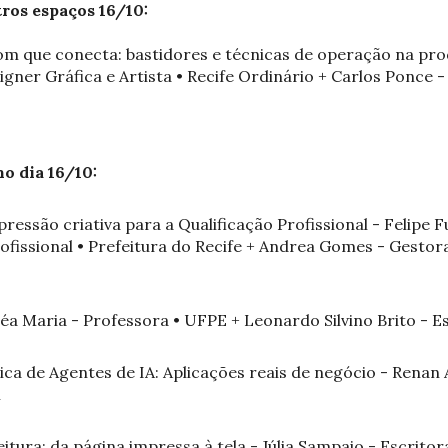
ros espaços 16/10:
- Som que conecta: bastidores e técnicas de operação na pr
gner Gráfica e Artista • Recife Ordinário + Carlos Ponce -
no dia 16/10:
pressão criativa para a Qualificação Profissional - Felipe 
ofissional • Prefeitura do Recife + Andrea Gomes - Gestora
éa Maria - Professora • UFPE + Leonardo Silvino Brito - 
ica de Agentes de IA: Aplicações reais de negócio - Rena
i
leitura: da página impressa à tela - Júlia Sampaio - Escrit