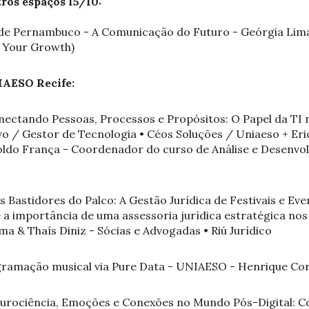
os espaços 15/10:
r de Pernambuco - A Comunicação do Futuro - Geórgia Li
r Your Growth)
AESO Recife:
onectando Pessoas, Processos e Propósitos: O Papel da TI 
ivo / Gestor de Tecnologia • Céos Soluções / Uniaeso + Eri
oldo França - Coordenador do curso de Análise e Desenvo
s Bastidores do Palco: A Gestão Jurídica de Festivais e Eve
e a importância de uma assessoria jurídica estratégica nos
a & Thaís Diniz - Sócias e Advogadas • Riú Jurídico
gramação musical via Pure Data - UNIAESO - Henrique Co
Neurociência, Emoções e Conexões no Mundo Pós-Digital: