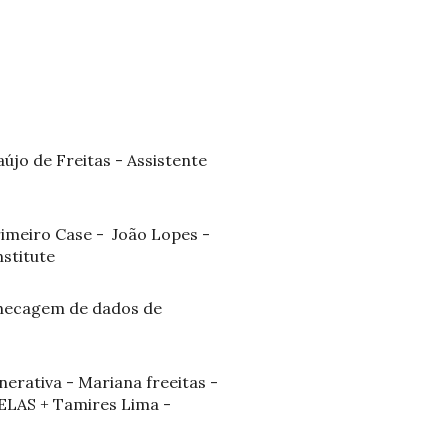
újo de Freitas - Assistente
rimeiro Case - João Lopes -
nstitute
 checagem de dados de
rativa - Mariana freeitas -
DELAS + Tamires Lima -