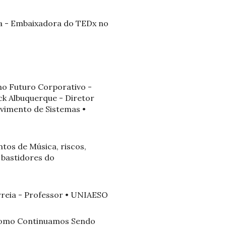
ma - Embaixadora do TEDx no
no Futuro Corporativo -
ck Albuquerque - Diretor
lvimento de Sistemas •
ntos de Música, riscos,
 bastidores do
rreia - Professor • UNIAESO
 Como Continuamos Sendo